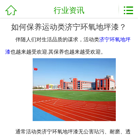
加盟电话：
13854725186



网站首页
行业资讯
关于我们
如何保养运动类济宁环氧地坪漆？
伴随人们对生活品质的谋求，活动类
济宁环氧地坪
产品展示
漆
也越来越受欢迎.其保养也越来越受欢迎。
新闻资讯
工程案例
行业资讯
服务流程
联系我们
通常活动类济宁环氧地坪漆无公害玷污、耐磨、透