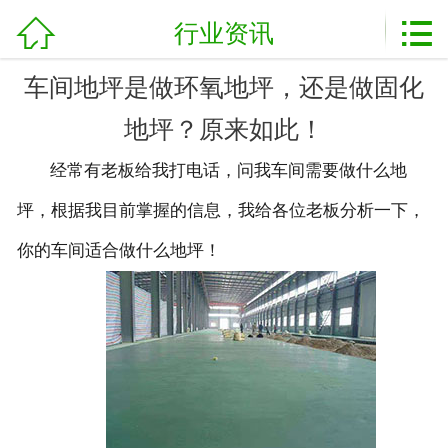
加盟电话：
13854725186



网站首页
行业资讯
关于我们
车间地坪是做环氧地坪，还是做固化
地坪？原来如此！
产品展示
经常有老板给我打电话，问我车间需要做什么地
新闻资讯
坪，根据我目前掌握的信息，我给各位老板分析一下，
工程案例
你的车间适合做什么地坪！
行业资讯
服务流程
联系我们